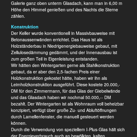
Galerie ganz oben unterm Glasdach, kann man in 6,00 m
Höhe den Himmel genießen und des Nachts die Sterne
zählen.
Konstruktion
Der Keller wurde konventionell in Massivbauweise mit
Betonaussenwänden errichtet. Das Haus ist als
Holzständerbau in Niedrigenergiebauweise gebaut, mit
Zellulosedämmung gedämmt, und der Innenausbau ist
zum großen Teil in Eigenleistung entstanden.
Wir hätten den Wintergarten gerne als Stahlkonstruktion
gebaut, da er aber den 2,5-fachen Preis einer
Holzkonstruktion gekostet hätte, haben wir ihn als
Leimholzkonstruktion ausgeführt. Diese kostete 20.000,-
DM für den Zimmermann, für das Glas der Giebelwände
und das Glasdach haben wir nochmal 50.000,-- DM
bezahlt. Der Wintergarten ist als Wohnraum voll beheizbar
konzipiert, verfügt über große Zu- und Abluftöffnungen
durch Lamellenfenster, die manuell gesteuert werden
können.
Durch die Verwendung von speziellem I-Plus-Glas hält sich
der Energieverbrauch auch an bewölkten, kalten