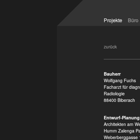
zurück zur Starts
Projekte
Büro
zurück
Bauherr
Wolfgang Fuchs
Facharzt für diag
Radiologie
88400 Biberach
Entwurf-Planung
Architekten am W
Humm Zalenga P
Weberberggasse 