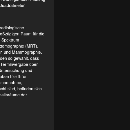
 Quadratmeter
radiologische
großzügigen Raum für die
e Spektrum
nztomographie (MRT),
gen und Mammographie.
rden so gewählt, dass
r Terminvergabe über
 Untersuchung und
haben hier ihren
ntenannahme,
t sind, befinden sich
haltsräume der